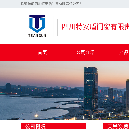
欢迎访问四川特安盾门窗有限责任公司！
四川特安盾门窗有限
首页
公司介绍
产品
公司简介
彩色涂层
企业文化
断桥铝塑
荣誉资质
断桥铝合
厂区展示
玻璃
联系我们
公司概况
荣誉资质