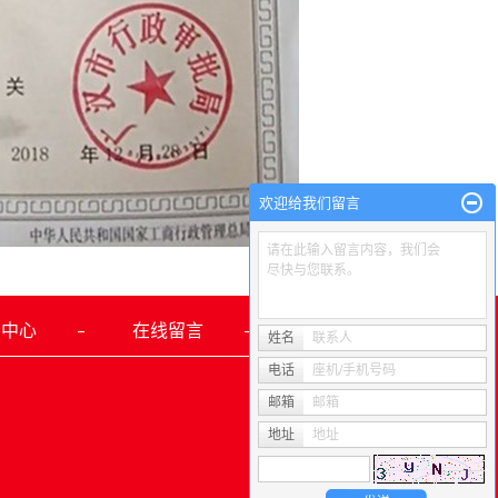
欢迎给我们留言
请在此输入留言内容，我们会
尽快与您联系。
闻中心
在线留言
联系我们
姓名
联系人
电话
座机/手机号码
邮箱
邮箱
地址
地址
扫一扫关注我们