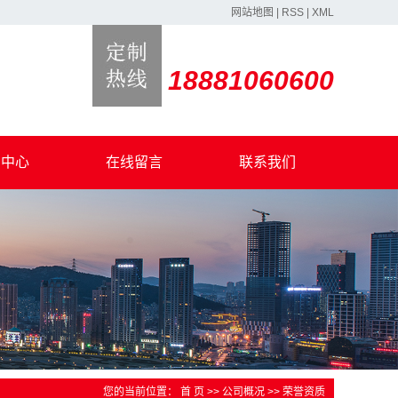
网站地图
|
RSS
|
XML
18881060600
闻中心
在线留言
联系我们
司新闻
业新闻
意事项
事热点
您的当前位置：
首 页
>>
公司概况
>>
荣誉资质