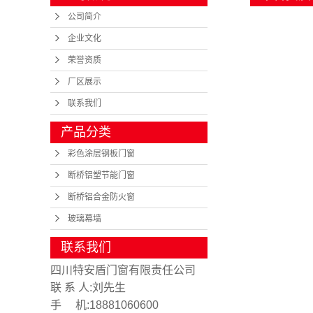
公司简介
企业文化
荣誉资质
厂区展示
联系我们
产品分类
彩色涂层钢板门窗
断桥铝塑节能门窗
断桥铝合金防火窗
玻璃幕墙
联系我们
四川特安盾门窗有限责任公司
联 系 人:刘先生
手 机:18881060600