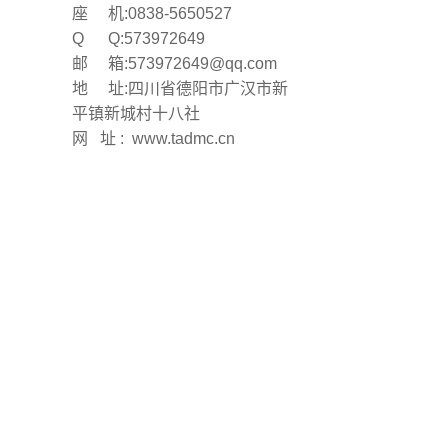
座 机:0838-5650527
Q Q:573972649
邮 箱:573972649@qq.com
地 址:四川省德阳市广汉市新
平镇新城村十八社
网 址 : www.tadmc.cn