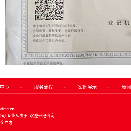
中心
服务流程
案例展示
新
mc.cn
有限责任公司 专业从事于, 欢迎来电咨询!
华企立方