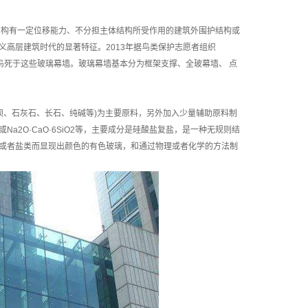
、可相对主体结构有一定位移能力、不分担主体结构所受作用的建筑外围护结构或
高层建筑时代的显著特征。2013年据鸟类保护志愿者组织
到九百万的候鸟死于这些玻璃幕墙。玻璃幕墙基本分为框架支撑、全玻幕墙、 点
钡、石灰石、长石、纯碱等)为主要原料，另外加入少量辅助原料制
或Na2O·CaO·6SiO2等，主要成分是硅酸盐复盐，是一种无规则结
或者盐类而显现出颜色的有色玻璃，和通过物理或者化学的方法制