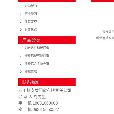
公司新闻
行业新闻
注意事项
时事热点
现代高
种外墙就像舞
产品分类
彩色涂层钢板门窗
断桥铝塑节能门窗
断桥铝合金防火窗
玻璃幕墙
联系我们
四川特安盾门窗有限责任公司
联 系 人:刘先生
手 机:18881060600
座 机:0838-5650527