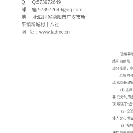
Q Q:573972649
邮 箱:573972649@qq.com
地 址:四川省德阳市广汉市新
平镇新城村十八社
网 址 : www.tadmc.cn
玻璃幕
线和辐射热，
部分热量，
幕墙的
墙,和隐框玻
(1) 
靠.充分利用
现.增强了“虚
(2) 
使人赏心悦目
(3) 
件均为受拉杆