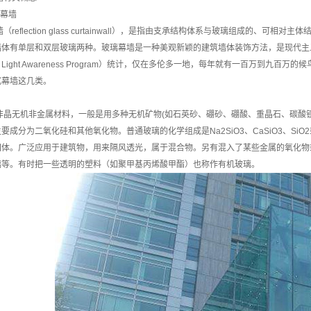
璃幕墙
（reflection glass curtainwall），是指由支承结构体系与玻璃组成的
墙体有单层和双层玻璃两种。玻璃幕墙是一种美观新颖的建筑墙体装饰方法，是现代主义
tal Light Awareness Program）统计，仅在多伦多一地，每年就有一百万
式幕墙这几类。
非晶无机非金属材料，一般是用多种无机矿物(如石英砂、硼砂、硼酸、重晶石、碳酸
要成分为二氧化硅和其他氧化物。普通玻璃的化学组成是Na2SiO3、CaSiO3、SiO2
固体。广泛应用于建筑物，用来隔风透光，属于混合物。另有混入了某些金属的氧化物
璃等。有时把一些透明的塑料（如聚甲基丙烯酸甲酯）也称作有机玻璃。