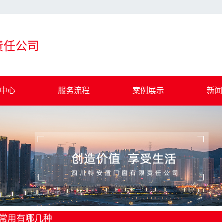
责任公司
中心
服务流程
案例展示
新
钢板门窗
一级案例
公
节能门窗
行
金防火窗
注
幕墙
时
常用有哪几种