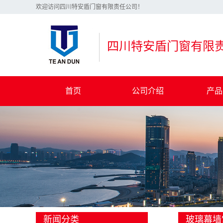
欢迎访问四川特安盾门窗有限责任公司！
四川特安盾门窗有限
首页
公司介绍
产品
公司简介
彩色涂层
企业文化
断桥铝塑
荣誉资质
断桥铝合
厂区展示
玻璃
联系我们
新闻分类
玻璃幕墙