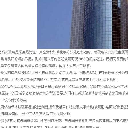
墙镜面玻璃是采用热处理、真空沉积法或化学方法处理制造的，使玻璃表面形成金属薄
具有良好的隔热作用。例如6毫米厚的普通玻璃可使78％的阳光透过，而相同厚度的
冬季可反射室内的热量以保持室内温度，这就大大节约了能源。
种类和构造幕墙按材料可分为玻璃幕墙、铝合金幕墙、钢板幕墙等.按有无框架可分为
璃幕墙。此外:按照支承结构的不同方式,点式玻璃幕墙在形式上可分为以下几种:
金属支承结构点式玻璃幕墙这是目前采用较多的一种形式,它是用金属材料做支承结构体
金属结构的灵活多变以满足建筑造型的需要,人们可以透过玻璃清楚地看到支承玻璃的整个
”、“实”对比的效果.
全玻璃结构点式玻璃幕墙通过金属连接件及紧固件将玻璃支承结构(玻璃肋)与面玻璃连成
,建筑物室内、外空间达到更大程度的视觉交融.
拉杆(索)结构点式玻璃幕墙采用不锈钢拉杆或用与玻璃分缝相对应拉索做成幕墙的支承结
件,因此,施工时要加以预应力,这种柔接可降低震动时玻璃的破损率.