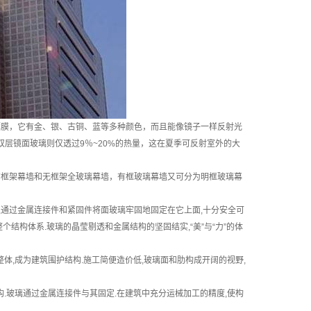
膜，它有金、银、古铜、蓝等多种颜色，而且能像镜子一样反射光
双层镜面玻璃则仅透过9％~20%的热量，这在夏季可反射室外的大
有框架幕墙和无框架全玻璃幕墙，有框玻璃幕墙又可分为明框玻璃幕
系,通过金属连接件和紧固件将面玻璃牢固地固定在它上面,十分安全可
结构体系.玻璃的晶莹剔透和金属结构的坚固结实,“美”与“力”的体
整体,成为建筑围护结构.施工简便造价低,玻璃面和肋构成开阔的视野,
构.玻璃通过金属连接件与其固定.在建筑中充分运械加工的精度,使构