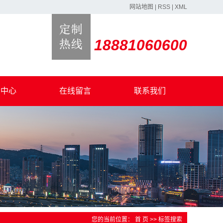
网站地图
|
RSS
|
XML
18881060600
闻中心
在线留言
联系我们
司新闻
业新闻
意事项
事热点
您的当前位置：
首 页
>> 标签搜索