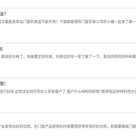
法？
置才最能发挥出门窗的保温节能作用？下面跟着德阳门窗安装公司的小编一起来了解一
别
，都谈好价格了，准备要定的时候，向旁边的另一家了解了一下。发现同样的材料和做
项！
进行封闭,这就涉及到在阳台上安装窗户了.窗户什么材料的好呢?断桥铝这种材料性价
产品发挥出好的功效，在门窗产品使用的时候要想获得非常好的功效，就需要确保门窗