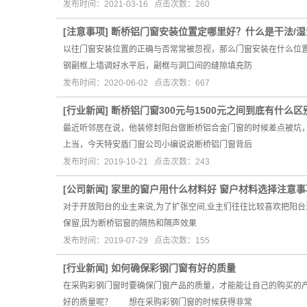
发布时间：2021-03-16 点击次数：260
[
注意事项
]
断桥铝门窗安装位置定哪里好？什么是干法/湿
以往门窗安装位置的正确与否常常被忽视，那么门窗安装在什么位
钢副框上墙调好水平后，副框与洞口间的缝隙填充防
发布时间：2020-06-02 点击次数：667
[
行业新闻
]
断桥铝门窗300元与1500元之间到底有什么区
最近听邻居在说，他装修封阳台做断桥铝合金门窗的时候差点被坑
上当，今天特安盾门窗公司小编说说断桥铝门窗背后
发布时间：2019-10-21 点击次数：243
[
公司新闻
]
家里的窗户用什么材料好 窗户材料选择注意事
对于开放阳台的业主来说,为了扩张空间,业主们往往比较喜欢把阳台
保留,因为断桥铝窗的隔热和隔声效果
发布时间：2019-07-29 点击次数：155
[
行业新闻
]
如何确保彩钢门窗有好的质量
在采购彩钢门窗时要确保门窗产品的质量，才能能让自己的购买的
好的质量呢？ 想在采购彩钢门窗的时候获得非常