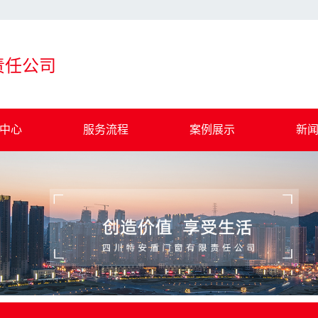
责任公司
中心
服务流程
案例展示
新
钢板门窗
一级案例
公
节能门窗
行
金防火窗
注
幕墙
时